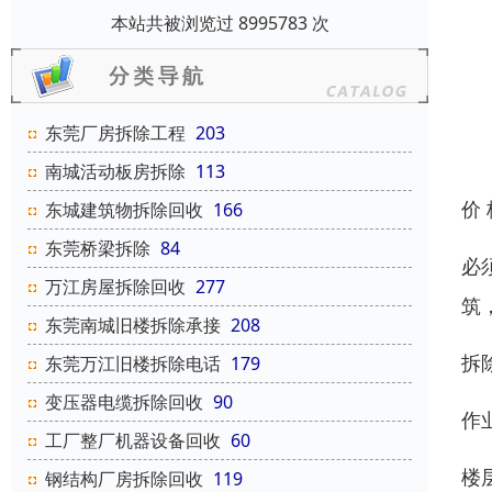
本站共被浏览过 8995783 次
东莞厂房拆除工程
203
南城活动板房拆除
113
价
东城建筑物拆除回收
166
东莞桥梁拆除
84
必
万江房屋拆除回收
277
筑
东莞南城旧楼拆除承接
208
拆
东莞万江旧楼拆除电话
179
变压器电缆拆除回收
90
作
工厂整厂机器设备回收
60
楼
钢结构厂房拆除回收
119