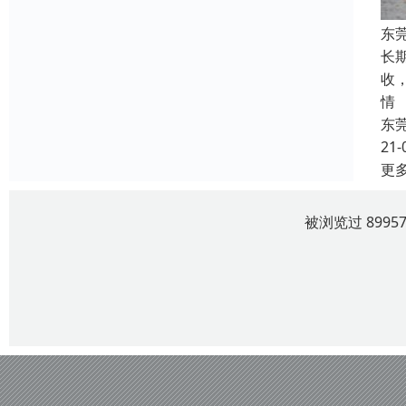
东
长
收
情
东
21-
更
被浏览过 899