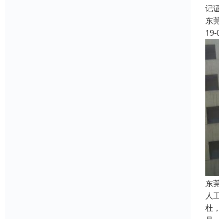
记
东
19-
东
人
杜