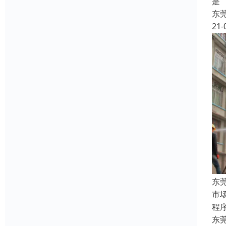
是
东
21-
东
市
程
东