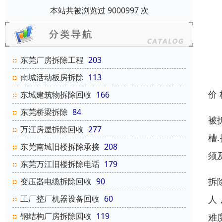
本站共被浏览过 9000997 次
东莞厂房拆除工程
203
南城活动板房拆除
113
价
东城建筑物拆除回收
166
东莞桥梁拆除
84
被
万江房屋拆除回收
277
槽
东莞南城旧楼拆除承接
208
须
东莞万江旧楼拆除电话
179
拆
变压器电缆拆除回收
90
人
工厂整厂机器设备回收
60
钢结构厂房拆除回收
119
难