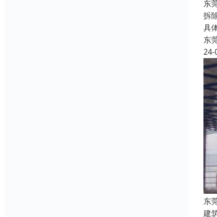
东
拆
具
东
24-
东
建