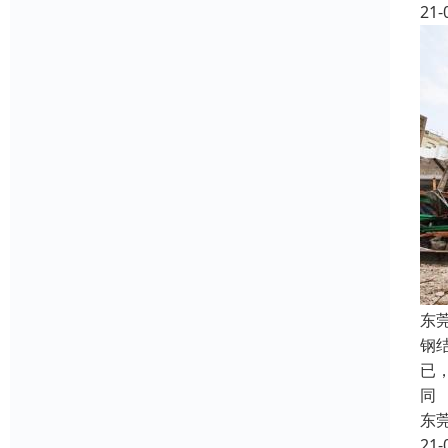
21-
东
钢
已
同
东
21-