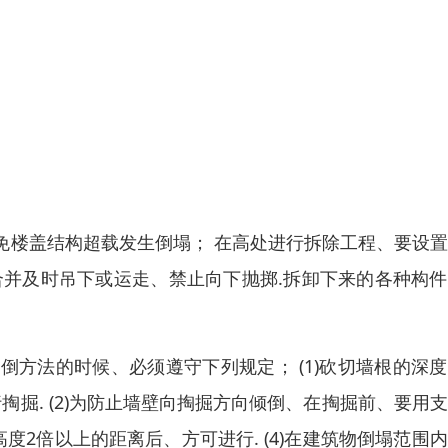
免楼盖结构超载发生倒塌； 在高处进行拆除工程、要设
合并及时吊下或运走、禁止向下抛掷.拆卸下来的各种构
方法的时候、必须遵守下列规定； (1)砍切墙根的深
掏掘. (2)为防止墙壁向掏掘方向倾倒、在掏掘前、要用
高度2倍以上的距离后、方可进行. (4)在建筑物倒塌范围