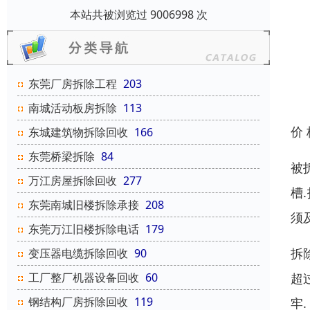
本站共被浏览过 9006998 次
东莞厂房拆除工程
203
南城活动板房拆除
113
价
东城建筑物拆除回收
166
东莞桥梁拆除
84
被
万江房屋拆除回收
277
槽
东莞南城旧楼拆除承接
208
须
东莞万江旧楼拆除电话
179
拆
变压器电缆拆除回收
90
超
工厂整厂机器设备回收
60
钢结构厂房拆除回收
119
牢