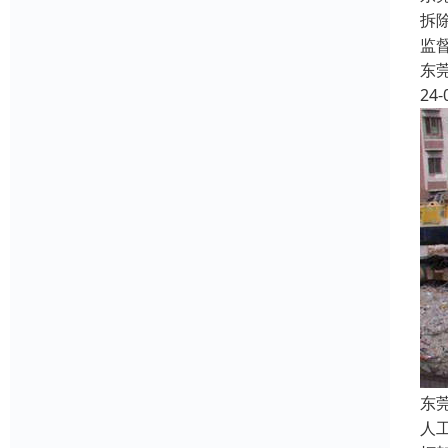
拆
监
东
24-
东
人