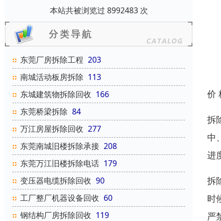
本站共被浏览过 8992483 次
东莞厂房拆除工程
203
南城活动板房拆除
113
价
东城建筑物拆除回收
166
东莞桥梁拆除
84
拆
万江房屋拆除回收
277
中
东莞南城旧楼拆除承接
208
进
东莞万江旧楼拆除电话
179
拆
变压器电缆拆除回收
90
时
工厂整厂机器设备回收
60
钢结构厂房拆除回收
119
严