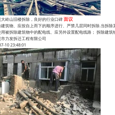
面议
莞大岭山旧楼拆除，良好的行业口碑
除建筑物、应按自上而下的顺序进行、严禁几层同时拆除.当拆除
使用被拆除建筑物中的配电线、应另外设置配电线路； 拆除建筑
莞市力发拆迁工程有限公司
07-10 23:48:01