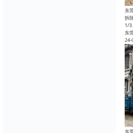
东
拆
1/
东
24-
东