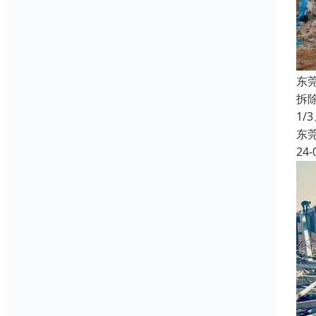
东
拆
1/
东
24-