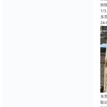
拆
1/
东
24-
东
取