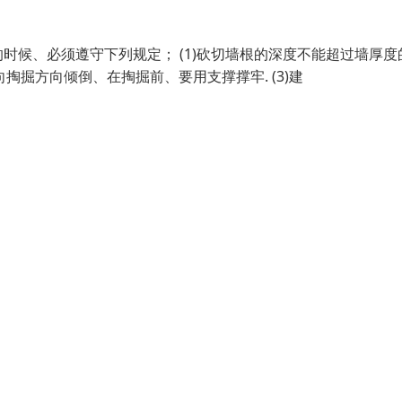
候、必须遵守下列规定； (1)砍切墙根的深度不能超过墙厚度
向掏掘方向倾倒、在掏掘前、要用支撑撑牢. (3)建