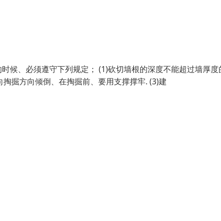
候、必须遵守下列规定； (1)砍切墙根的深度不能超过墙厚度
向掏掘方向倾倒、在掏掘前、要用支撑撑牢. (3)建