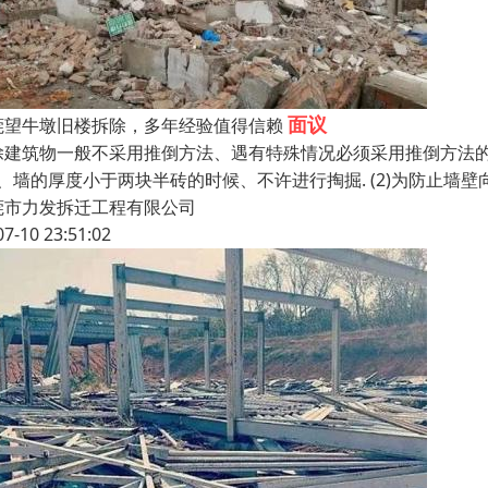
面议
莞望牛墩旧楼拆除，多年经验值得信赖
除建筑物一般不采用推倒方法、遇有特殊情况必须采用推倒方法的时
3、墙的厚度小于两块半砖的时候、不许进行掏掘. (2)为防止墙壁
莞市力发拆迁工程有限公司
07-10 23:51:02