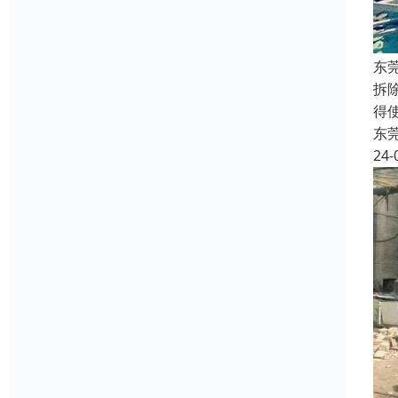
东
拆
得
东
24-